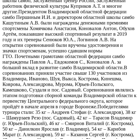
школы самбо, Заслуженный тренер России, Заслуженный
работник физической культуры Куприков А.Т. и многие
другие.Президентом Владимирской областной федерации
самбо Першиным И.И. и директором областной школы самбо
Кашутиным А.В. были награждены денежными премиями
спортсмены Хомячкова Анастасия, Коновалов Антон, Обухов
Артём, показавшие высокий спортивный результат в 2019
году и их тренеры Сенюков Ю.А., Логвинов А.В. На
открытии соревнований были вручены удостоверения и
значки спортсменам, успешно сдавшим нормы
ГТО. Почетными грамотами областной федерации самбо
награждены Павлов А., Евдокимов С., Коновалов А. за
большой вклад в развитие самбо Владимирской области.В
соревнованиях приняли участие свыше 130 участников из
Владимира, Иваново, Шуя, Выкса, Кострома, Кинешма,
Коврова, Александрова, Мурома, Юрьев-Польского,
Камешково, Суздаля и пос. Садовый. Соревнования являлись
этапом подготовки сборной команды Владимирской области к
первенству Центрального федерального округа, которое
пройдёт в начале апреля в городе Воронеже.Победителями
турнира стали: 35 кг – Андреев Стефан (г. Александров), 38 кг
– Шамурзаев Резо (пос. Садовый), 42 кг – Тарасов Владимир
(г. Юрьев-Польский), 46 кг – Смирнов Виталий (г. Кострома),
50 кг – Данилкин Ярослав (г. Владимир), 54 кг – Карибов
Марат (г. Александров), 59 кг – Казанов Сергей (г. Кострома),