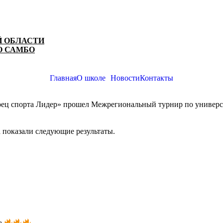
Й ОБЛАСТИ
О САМБО
Главная
О школе
Новости
Контакты
ворец спорта Лидер» прошел Межрегиональный турнир по универ
показали следующие результаты.
да