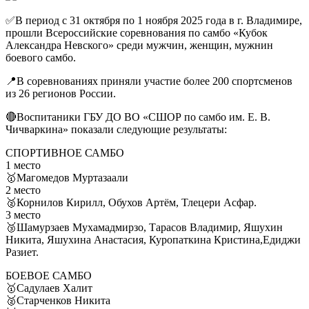
✅В период с 31 октября по 1 ноября 2025 года в г. Владимире,
прошли Всероссийские соревнования по самбо «Кубок
Александра Невского» среди мужчин, женщин, мужнин
боевого самбо.
📍В соревнованиях приняли участие более 200 спортсменов
из 26 регионов России.
🔴Воспитаники ГБУ ДО ВО «СШОР по самбо им. Е. В.
Чичваркина» показали следующие результаты:
СПОРТИВНОЕ САМБО
1 место
🥇Магомедов Муртазаали
2 место
🥈Корнилов Кирилл, Обухов Артём, Тлецери Асфар.
3 место
🥉Шамурзаев Мухамадмирзо, Тарасов Владимир, Яшухин
Никита, Яшухина Анастасия, Куропаткина Кристина,Едиджи
Разиет.
БОЕВОЕ САМБО
🥇Садулаев Халит
🥈Старченков Никита